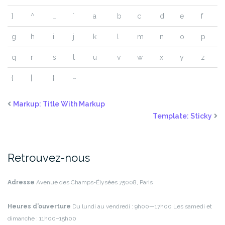
]
^
_
`
a
b
c
d
e
f
g
h
i
j
k
l
m
n
o
p
q
r
s
t
u
v
w
x
y
z
{
|
}
~
Markup: Title With Markup
Template: Sticky
Retrouvez-nous
Adresse
Avenue des Champs-Élysées
75008, Paris
Heures d’ouverture
Du lundi au vendredi : 9h00—17h00
Les samedi et
dimanche : 11h00–15h00