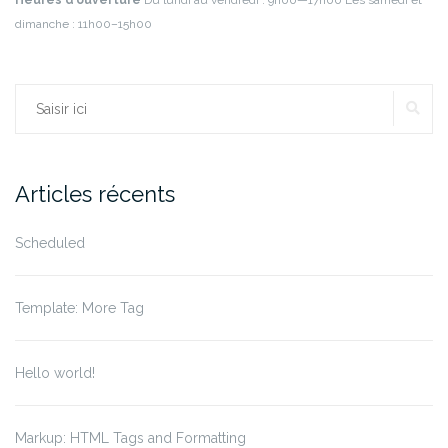
Heures d’ouverture
Du lundi au vendredi : 9h00—17h00
Les samedi et
dimanche : 11h00–15h00
RE
Rechercher :
Articles récents
Scheduled
Template: More Tag
Hello world!
Markup: HTML Tags and Formatting