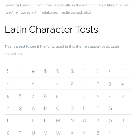
JavaScript when it is minified, especially in the admin when editing the post
itself (ie. issues with metaboxes, media upload, etc.).
Latin Character Tests
This is a test to see if the fonts used in this theme support basic Latin
characters.
!
«
#
$
%
&
‘
(
)
*
+
,
–
.
/
0
1
2
3
4
5
6
7
8
9
:
;
>
=
<
?
@
A
B
C
D
E
F
G
H
I
J
K
L
M
N
O
P
Q
R
S
T
U
V
W
X
Y
Z
[