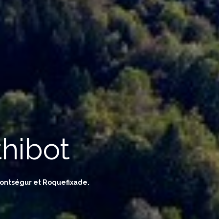
hibot
Montségur et Roquefixade.