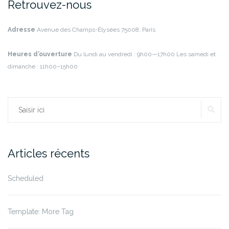
Retrouvez-nous
Adresse
Avenue des Champs-Élysées
75008, Paris
Heures d’ouverture
Du lundi au vendredi : 9h00—17h00
Les samedi et
dimanche : 11h00–15h00
RE
Rechercher :
Articles récents
Scheduled
Template: More Tag